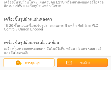
เครื่องขึ้นรูปม้วนโลหะแผ่นควบคุม E21S พร้อมกำลังมอเตอร์ไฮดรอ
ลิก 3-7.5kW และวัสดุม้วนเหล็ก Gcr15
เครื่องขึ้นรูปม้วนแผ่นหลังคา
18-20 ขั้นตอนเครื่องปรับรูปร่างแผ่นดาดฟ้าเหล็ก Roll ด้วย PLC
Control / Omron Encoder
เครื่องขึ้นรูปม้วนกระเบื้องเคลือบ
เครื่องปั้นกระบอกกระจกแบบอัตโนมัติเต็ม พร้อม 13 แถว รอลเลอร์
และตัดไฮดรอลิก
การพูดคุย
ขออ้าง
เครื่องขึ้นรูปม้วนแผ่นลูกฟูก
0.4-0.6 มม ความหนา 11 สถานที่ เครื่องปั้นม้วนแผ่นท่อน
380V/50Hz/3Phase Voltage
เครื่องขึ้นรูปม้วนสองชั้น
เครื่องทำแผ่นหลังคาวัสดุก่อสร้างโลหะสองชั้น
เครื่องขึ้นรูปม้วนแป