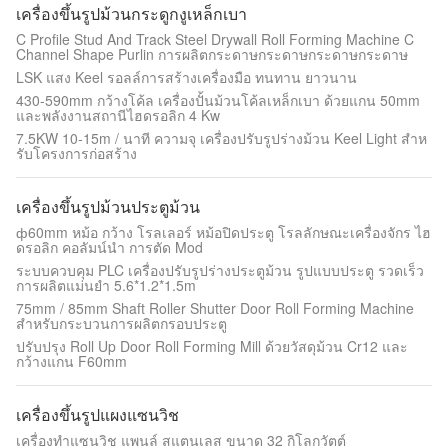
เครื่องขึ้นรูปม้วนกระดูกงูเหล็กเบา
C Profile Stud And Track Steel Drywall Roll Forming Machine C
Channel Shape Purlin การผลิตกระดาษกระดาษกระดาษกระดาษ
LSK แสง Keel รอลล์การสร้างเครื่องมือ ทนทาน ยาวนาน
430-590mm กว้างโค้ล เครื่องปั้นม้วนโค้ลเหล็กเบา ด้วยแกน 50mm
และพลังงานสถานีไฮดรอลิก 4 Kw
7.5KW 10-15m / นาที ความจุ เครื่องปรับรูปร่างม้วน Keel Light สําห
รับโครงการก่อสร้าง
เครื่องขึ้นรูปม้วนประตูม้วน
ф60mm หม้อ กว้าง โรลเลอร์ หม้อปิดประตู โรลลักษณะเครื่องจักร ไฮ
ดรอลิก คอลัมน์นํา การตัด Mod
ระบบควบคุม PLC เครื่องปรับรูปร่างประตูม้วน รูปแบบประตู รวดเร็ว
การผลิตแม่นยํา 5.6*1.2*1.5m
75mm / 85mm Shaft Roller Shutter Door Roll Forming Machine
สําหรับกระบวนการผลิตกรอบประตู
ปรับปรุง Roll Up Door Roll Forming Mill ด้วยวัสดุม้วน Cr12 และ
กว้างแกน F60mm
เครื่องขึ้นรูปแผงแซนวิช
เครื่องทําแซนวิช แพนล์ สแตนเลส ขนาด 32 กิโลกวัตต์